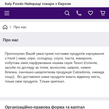
Italy Foods Найкращі товари з Європи
Про нас
Про нас
Пропонуємо Вашій увазі прямі поставки продуктів харчування
з Італії ( кава, сири, солодощі, соуси, паста, макарони,
побутова хімія,парфумована нішева серія Tesori d'oriente,
засоби по догляду за тілом, волоссям, шкірою, нижня
білизна, панчішно-шкарпеткова продукція Calzedonia, ожежда
тощо). Всі доставлені нами продукти мають відмінну якість,
тільки свіжі продукти. Тільки оригінал.
Організаційно-правова форма та капітал