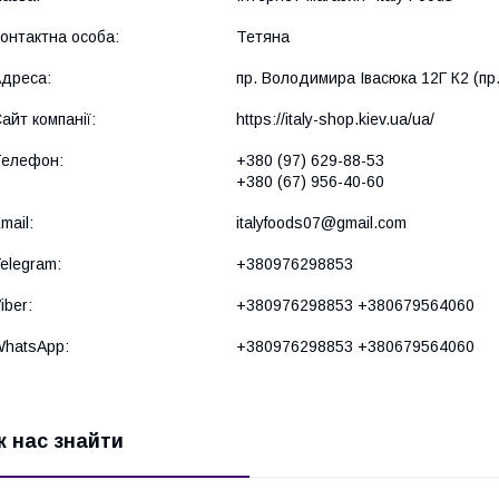
Тетяна
пр. Володимира Івасюка 12Г К2 (пр.
https://italy-shop.kiev.ua/ua/
+380 (97) 629-88-53
+380 (67) 956-40-60
italyfoods07@gmail.com
+380976298853
+380976298853 +380679564060
+380976298853 +380679564060
к нас знайти