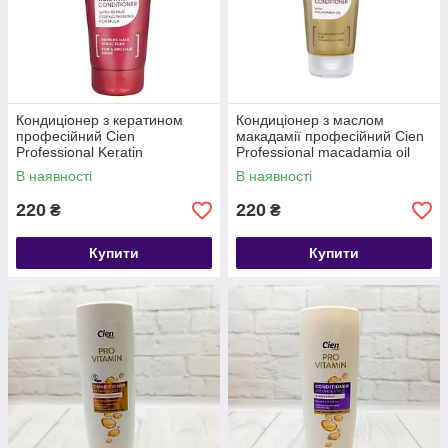
Кондиціонер з кератином
Кондиціонер з маслом
професійний Cien
макадамії професійний Cien
Professional Keratin
Professional macadamia oil
Conditioner 200 мл,
Conditioner 200 мл,
В наявності
В наявності
Німеччина
Німеччина
220
220
₴
₴
Купити
Купити