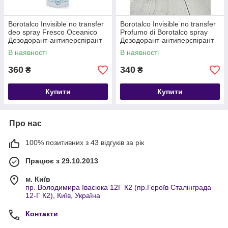
Borotalco Invisible no transfer
Borotalco Invisible no transfer
deo spray Fresco Oceanico
Profumo di Borotalco spray
Дезодорант-антиперспірант
Дезодорант-антиперспірант
спрей , 150мл, Італія
спрей , 150мл, Італія
В наявності
В наявності
360
340
₴
₴
Купити
Купити
Про нас
100% позитивних з 43 відгуків за рік
Працює з 29.10.2013
м. Київ
пр. Володимира Івасюка 12Г К2 (пр.Героїв Сталінграда
12-Г К2), Київ, Україна
Контакти