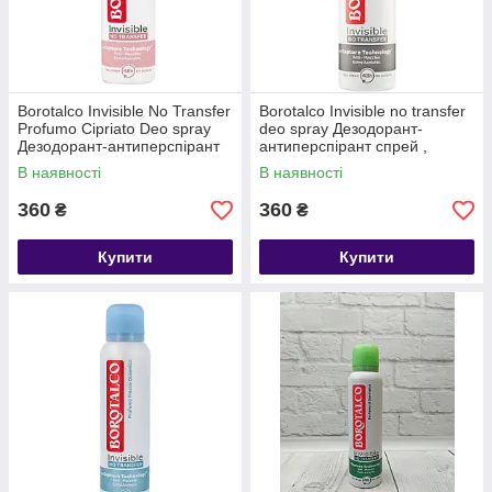
Borotalco Invisible No Transfer
Borotalco Invisible no transfer
Profumo Cipriato Deo spray
deo spray Дезодорант-
Дезодорант-антиперспірант
антиперспірант спрей ,
спрей , 150мл, Італія
150мл, Італія
В наявності
В наявності
360
360
₴
₴
Купити
Купити