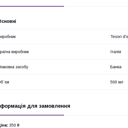
Основні
иробник
Tesori d'o
раїна виробник
Італія
паковка засобу
Банка
б`єм
500 мл
нформація для замовлення
іна:
350 ₴