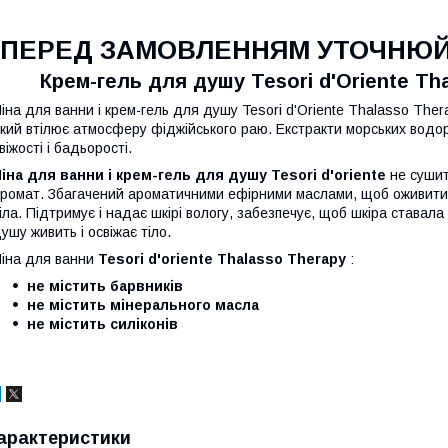
ПЕРЕД ЗАМОВЛЕННЯМ УТОЧНЮЙТ
Крем-гель для душу Tesori d'Oriente Tha
іна для ванни і крем-гель для душу Tesori d'Oriente Thalasso The
кий втілює атмосферу фіджійського раю. Екстракти морських водо
віжості і бадьорості.
іна для ванни і крем-гель для душу Tesori d'oriente
не сушит
ромат. Збагачений ароматичними ефірними маслами, щоб оживити, 
іла. Підтримує і надає шкірі вологу, забезпечує, щоб шкіра ставал
ушу живить і освіжає тіло.
іна для ванни
Tesori d'oriente Thalasso Therapy
:
не містить барвників
не містить мінерального масла
не містить силіконів
арактеристики