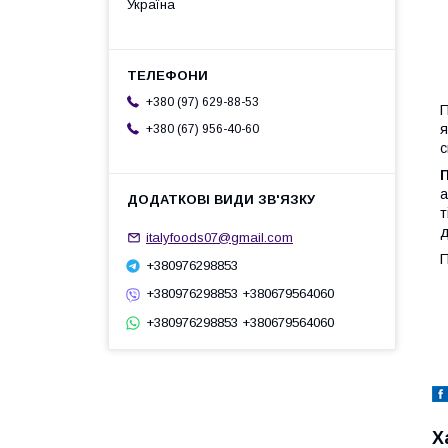
Україна
+380 (97) 629-88-53
П
я
+380 (67) 956-40-60
с
П
а
т
д
italyfoods07@gmail.com
П
+380976298853
+380976298853 +380679564060
+380976298853 +380679564060
Х