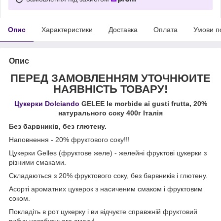
Опис
Характеристики
Доставка
Оплата
Умови п
Опис
ПЕРЕД ЗАМОВЛЕННЯМ УТОЧНЮЙТЕ
НАЯВНІСТЬ ТОВАРУ!
Цукерки
Dolciando
GELEE le morbide ai gusti frutta, 20%
натурального соку 400г Італія
Без барвників, без глютену.
Наповнення - 20% фруктового соку!!!
Цукерки Gelles (фруктове желе) - желейні фруктові цукерки з
різними смаками.
Складаються з 20% фруктового соку, без барвників і глютену.
Асорті ароматних цукерок з насиченим смаком і фруктовим
соком.
Покладіть в рот цукерку і ви відчуєте справжній фруктовий
вибух незабутнього смаку!