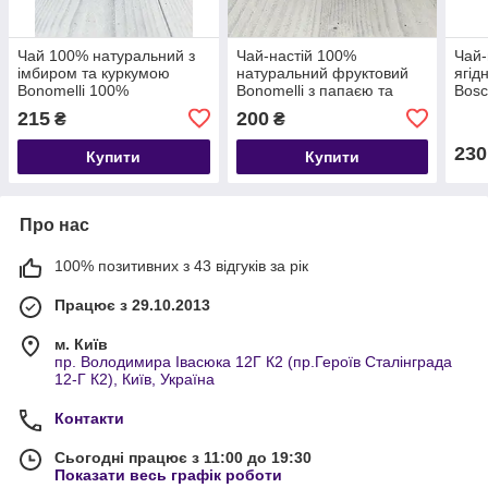
Чай 100% натуральний з
Чай-настій 100%
Чай-
імбиром та куркумою
натуральний фруктовий
ягідн
Bonomelli 100%
Bonomelli з папаєю та
Bosc
Zenzero/Curcuma, 16
апельсином 12 пакетиків,
215
200
₴
₴
пакетиків, Італія
Італія
230
Купити
Купити
Про нас
100% позитивних з 43 відгуків за рік
Працює з 29.10.2013
м. Київ
пр. Володимира Івасюка 12Г К2 (пр.Героїв Сталінграда
12-Г К2), Київ, Україна
Контакти
Сьогодні працює з 11:00 до 19:30
Показати весь графік роботи