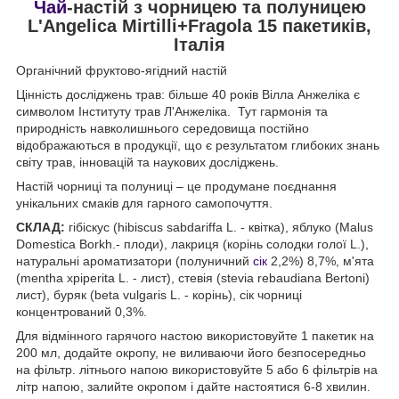
Чай
-настій з чорницею та полуницею
L'Angelica Mirtilli+Fragola 15 пакетиків,
Італія
Органічний фруктово-ягідний настій
Цінність досліджень трав: більше 40 років Вілла Анжеліка є
символом Інституту трав Л'Анжеліка. Тут гармонія та
природність навколишнього середовища постійно
відображаються в продукції, що є результатом глибоких знань
світу трав, інновацій та наукових досліджень.
Настій чорниці та полуниці – це продумане поєднання
унікальних смаків для гарного самопочуття.
СКЛАД:
гібіскус (hibiscus sabdariffa L. - квітка), яблуко (Malus
Domestica Borkh.- плоди), лакриця (корінь солодки голої L.),
натуральні ароматизатори (полуничний
сік
2,2%) 8,7%, м'ята
(mentha xpiperita L. - лист), стевія (stevia rebaudiana Bertoni)
лист), буряк (beta vulgaris L. - корінь), сік чорниці
концентрований 0,3%.
Для відмінного гарячого настою використовуйте 1 пакетик на
200 мл, додайте окропу, не виливаючи його безпосередньо
на фільтр. літнього напою використовуйте 5 або 6 фільтрів на
літр напою, залийте окропом і дайте настоятися 6-8 хвилин.