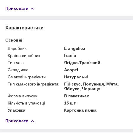
Приховати
Характеристики
Основні
Виробник
L angelica
Країна виробник
Італія
Тип чаю
Ягідно-Трав'яний
Склад чаю
Асорті
Смакові інгредієнти
Натуральні
Тип смакового інгредієнта
Гібіскус, Полуниця, М'ята,
Яблуко, Чорниця
Форма випуску
В пакетиках
Кількість в упаковці
15 шт.
Упаковка
Картонна пачка
Приховати