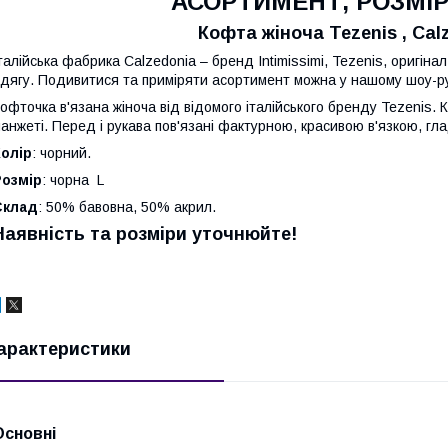
АСОРТИМЕНТ, РОЗМІР 
Кофта жіноча Tezenis , Calz
талійська фабрика Сalzedonia – бренд Intimissimi, Tezenis, оригінал
дягу. Подивитися та приміряти асортимент можна у нашому шоу-рум
офточка в'язана жіноча від відомого італійського бренду Tezenis. К
анжеті. Перед і рукава пов'язані фактурною, красивою в'язкою, гла
олір
: чорний.
Розмір
: чорна L
Склад
: 50% бавовна, 50% акрил.
Наявність та розміри уточнюйте!
арактеристики
Основні