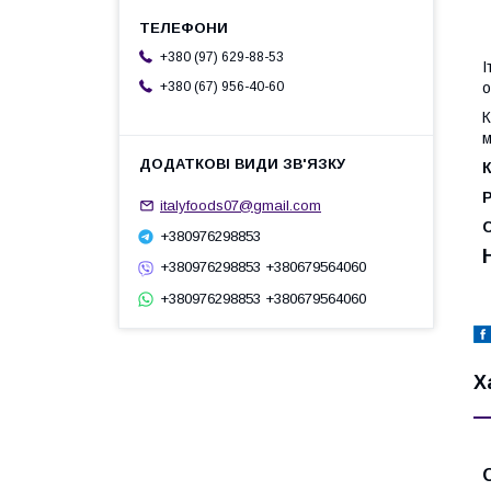
+380 (97) 629-88-53
І
о
+380 (67) 956-40-60
К
м
К
italyfoods07@gmail.com
+380976298853
+380976298853 +380679564060
+380976298853 +380679564060
Х