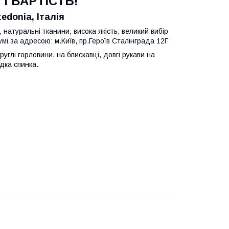
І ВАРТІСТЬ!
edonia, Італія
, натуральні тканини, висока якість, великий вибір
і за адресою: м.Київ, пр.Героїв Сталінграда 12Г
руглі горловини, на блискавці, довгі рукави на
дка спинка.