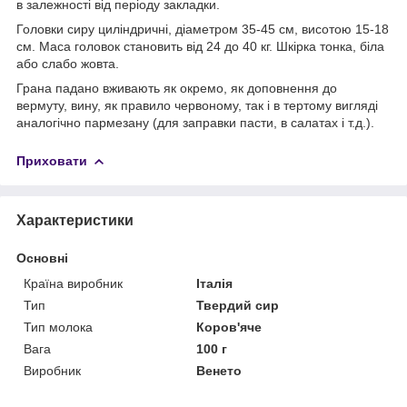
в залежності від періоду закладки.
Головки сиру циліндричні, діаметром 35-45 см, висотою 15-18
см. Маса головок становить від 24 до 40 кг. Шкірка тонка, біла
або слабо жовта.
Грана падано вживають як окремо, як доповнення до
вермуту, вину, як правило червоному, так і в тертому вигляді
аналогічно пармезану (для заправки пасти, в салатах і т.д.).
Приховати
Характеристики
Основні
Країна виробник
Італія
Тип
Твердий сир
Тип молока
Коров'яче
Вага
100 г
Виробник
Венето