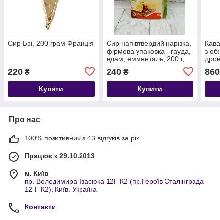
Сир Брі, 200 грам Франція
Сир напівтвердий нарізка,
Кава
фірмова упаковка - гауда,
з о
едам, емменталь, 200 г,
дров
Італія
грам 
220
240
860
₴
₴
Купити
Купити
Про нас
100% позитивних з 43 відгуків за рік
Працює з 29.10.2013
м. Київ
пр. Володимира Івасюка 12Г К2 (пр.Героїв Сталінграда
12-Г К2), Київ, Україна
Контакти