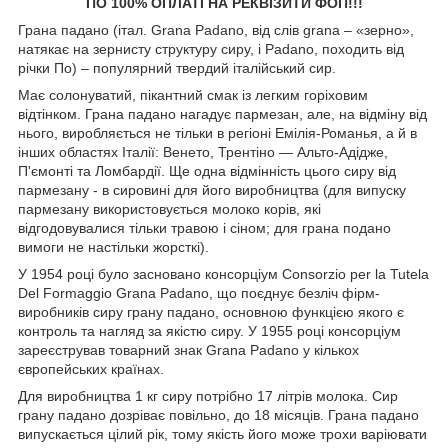
ПО 100% ОПЛАТІ НА РЕКВІЗИТИ ФОП!!!
Грана падано (італ. Grana Padano, від слів grana – «зерно»,
натякає на зернисту структуру сиру, і Padano, походить від
річки По) – популярний твердий італійський сир.
Має солонуватий, пікантний смак із легким горіховим
відтінком. Грана падано нагадує пармезан, але, на відміну від
нього, виробляється не тільки в регіоні Емілія-Романья, а й в
інших областях Італії: Венето, Трентіно — Альто-Адідже,
П'ємонті та Ломбардії. Ще одна відмінність цього сиру від
пармезану - в сировині для його виробництва (для випуску
пармезану використовується молоко корів, які
відгодовувалися тільки травою і сіном; для грана подано
вимоги не настільки жорсткі).
У 1954 році було засновано консорціум Consorzio per la Tutela
Del Formaggio Grana Padano, що поєднує безліч фірм-
виробників сиру грану падано, основною функцією якого є
контроль та нагляд за якістю сиру. У 1955 році консорціум
зареєстрував товарний знак Grana Padano у кількох
європейських країнах.
Для виробництва 1 кг сиру потрібно 17 літрів молока. Сир
грану падано дозріває повільно, до 18 місяців. Грана падано
випускається цілий рік, тому якість його може трохи варіювати