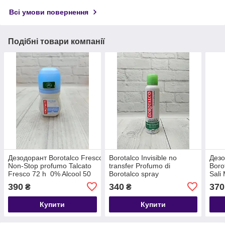
Всі умови повернення
Подібні товари компанії
Дезодорант Borotalco Fresco
Borotalco Invisible no
Дезо
Non-Stop profumo Talcato
transfer Profumo di
Boro
Fresco 72 h 0% Alcool 50
Borotalco spray
Sali
мл, Італія
Дезодорант-
Deo 
390
340
370
₴
₴
антиперспірант спрей ,
150мл, Італія
Купити
Купити