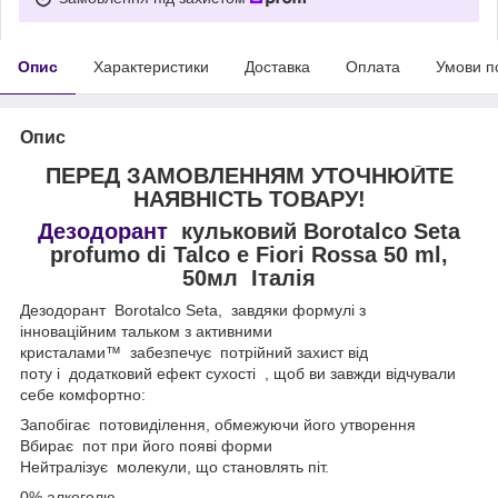
Опис
Характеристики
Доставка
Оплата
Умови п
Опис
ПЕРЕД ЗАМОВЛЕННЯМ УТОЧНЮЙТЕ
НАЯВНІСТЬ ТОВАРУ!
Дезодорант
кульковий Borotalco Seta
profumo di Talco e Fiori Rossa 50 ml,
50мл Італія
Дезодорант Borotalco Seta, завдяки формулі з
інноваційним тальком з активними
кристалами™ забезпечує потрійний захист від
поту і додатковий ефект сухості , щоб ви завжди відчували
себе комфортно:
Запобігає потовиділення, обмежуючи його утворення
Вбирає пот при його появі форми
Нейтралізує молекули, що становлять піт.
0% алкоголю