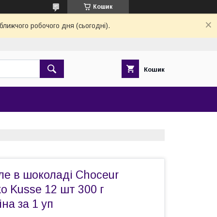
Кошик
ближчого робочого дня (сьогодні).
Кошик
ле в шоколаді Choceur
o Kusse 12 шт 300 г
на за 1 уп