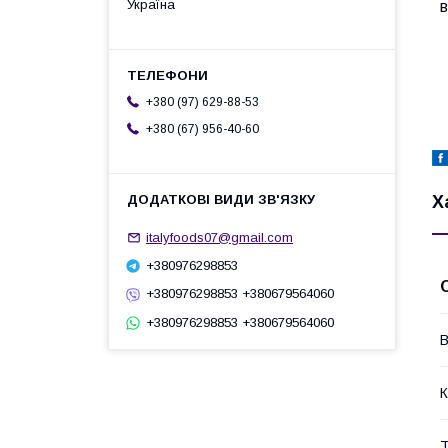
Україна
+380 (97) 629-88-53
+380 (67) 956-40-60
Х
italyfoods07@gmail.com
+380976298853
+380976298853 +380679564060
+380976298853 +380679564060
В
К
Т