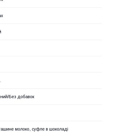
ах
й
а
ний/Без добавок
ташине молоко, суфле в шоколаді