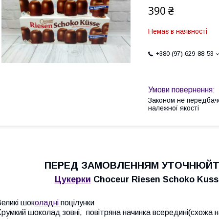
390 ₴
Немає в наявності
+380 (97) 629-88-53
Законом не передбач
належної якості
ПЕРЕД ЗАМОВЛЕННЯМ УТОЧНЮЙТЕ
Цукерки
Choceur Riesen Schoko Kusse
еликі шок
оладні
поцілунки
румкий шоколад зовні, повітряна начинка всередині(схожа н