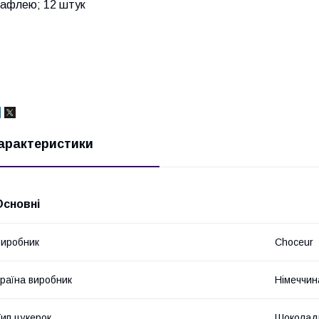
вафлею; 12 штук
арактеристики
Основні
иробник
Choceur
раїна виробник
Німеччин
ип цукерок
Шоколад