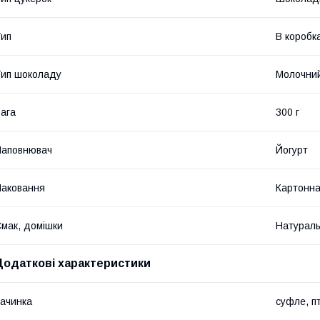
ип
В коробк
ип шоколаду
Молочни
ага
300 г
Наповнювач
Йогурт
аковання
Картонн
мак, домішки
Натураль
Додаткові характеристики
ачинка
суфле, п