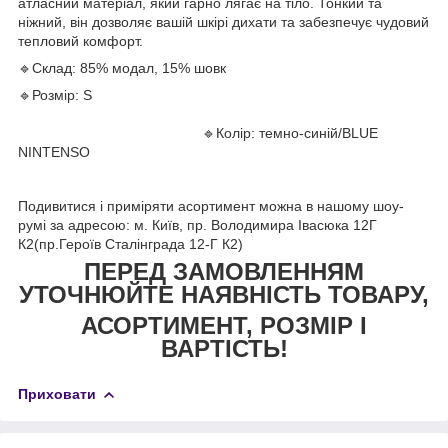
атласний матеріал, який гарно лягає на тіло. Тонкий та
ніжний, він дозволяє вашій шкірі дихати та забезпечує чудовий
тепловий комфорт.
🔹Склад: 85% модал, 15% шовк
🔹Розмір: S
🔹Колір: темно-синій/BLUE
NINTENSO
Подивитися і приміряти асортимент можна в нашому шоу-
румі за адресою: м. Київ, пр. Володимира Івасюка 12Г
К2(пр.Героїв Сталінграда 12-Г К2)
ПЕРЕД ЗАМОВЛЕННЯМ
УТОЧНЮЙТЕ НАЯВНІСТЬ ТОВАРУ,
АСОРТИМЕНТ, РОЗМІР І
ВАРТІСТЬ!
Приховати