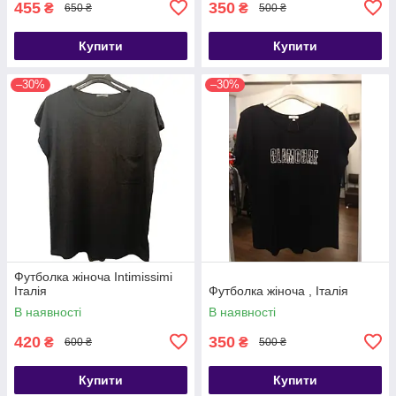
455
350
₴
₴
650 ₴
500 ₴
Купити
Купити
–30%
–30%
Футболка жіноча Intimissimi
Італія
Футболка жіноча , Італія
В наявності
В наявності
420
350
₴
₴
600 ₴
500 ₴
Купити
Купити