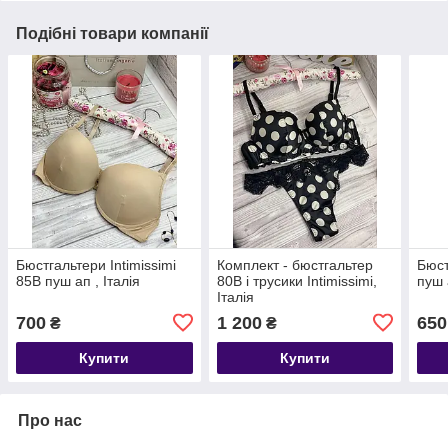
Подібні товари компанії
Бюстгальтери Intimissimi
Комплект - бюстгальтер
Бюст
85В пуш ап , Італія
80В і трусики Intimissimi,
пуш 
Італія
700
1 200
650
₴
₴
Купити
Купити
Про нас