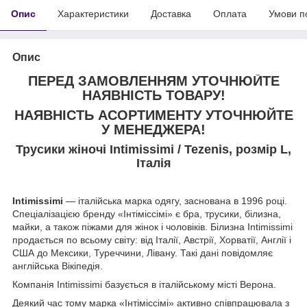
Опис
Характеристики
Доставка
Оплата
Умови п
Опис
ПЕРЕД ЗАМОВЛЕННЯМ УТОЧНЮЙТЕ
НАЯВНІСТЬ ТОВАРУ!
НАЯВНІСТЬ АСОРТИМЕНТУ УТОЧНЮЙТЕ
У МЕНЕДЖЕРА!
Трусики жіночі Intimissimi / Tezenis, розмір L,
Італія
Intimissimi
— італійська марка одягу, заснована в 1996 році.
Спеціалізацією бренду «Інтіміссімі» є бра, трусики, білизна,
майки, а також піжами для жінок і чоловіків. Білизна Intimissimi
продається по всьому світу: від Італії, Австрії, Хорватії, Англії і
США до Мексики, Туреччини, Лівану. Такі дані повідомляє
англійська Вікіпедія.
Компанія Intimissimi базується в італійському місті Верона.
Деякий час тому марка «Інтіміссімі» активно співпрацювала з