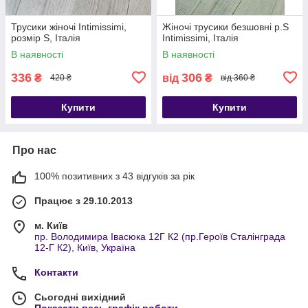
Трусики жіночі Intimissimi,
Жіночі трусики безшовні р.S
розмір S, Італія
Intimissimi, Італія
В наявності
В наявності
336
306
₴
від
₴
420 ₴
від 360 ₴
Купити
Купити
Про нас
100% позитивних з 43 відгуків за рік
Працює з 29.10.2013
м. Київ
пр. Володимира Івасюка 12Г К2 (пр.Героїв Сталінграда
12-Г К2), Київ, Україна
Контакти
Сьогодні вихідний
Показати весь графік роботи