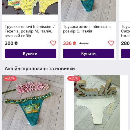
Трусики жіночі Intimissimi /
Трусики жіночі Intimissimi,
Трус
Tezenis, розмір М, Італія,
розмір S, Італія
Calz
великий вибір
Італ
300
336
280
₴
₴
420 ₴
Купити
Купити
Акційні пропозиції та новинки
–20%
–15%