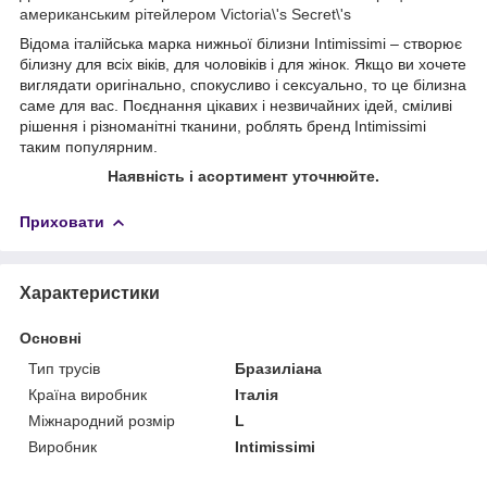
американським рітейлером Victoria\'s Secret\'s
Відома італійська марка нижньої білизни Intimissimi – створює
білизну для всіх віків, для чоловіків і для жінок. Якщо ви хочете
виглядати оригінально, спокусливо і сексуально, то це білизна
саме для вас. Поєднання цікавих і незвичайних ідей, сміливі
рішення і різноманітні тканини, роблять бренд Intimissimi
таким популярним.
Наявність і асортимент уточнюйте.
Приховати
Характеристики
Основні
Тип трусів
Бразиліана
Країна виробник
Італія
Міжнародний розмір
L
Виробник
Intimissimi