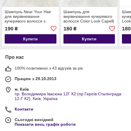
Шампунь Near Your Hair
Шампунь для
Шамп
для вирівнювання
вирівнювання кучерявого
куче
кучерявого волосся з
волосся Color Look Capelli
Look 
кокосовим маслом та
Lisci з кератином, олією
аргі
190
180
180
₴
₴
екстрактом какао 300 мл
авокадо 250 мл Італія
бамб
Італія
Купити
Купити
Про нас
100% позитивних з 43 відгуків за рік
Працює з 29.10.2013
м. Київ
пр. Володимира Івасюка 12Г К2 (пр.Героїв Сталінграда
12-Г К2), Київ, Україна
Контакти
Сьогодні вихідний
Показати весь графік роботи