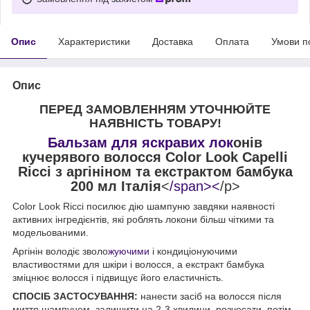
Опис
Характеристики
Доставка
Оплата
Умови п
Опис
ПЕРЕД ЗАМОВЛЕННЯМ УТОЧНЮЙТЕ
НАЯВНІСТЬ ТОВАРУ!
Бальзам для яскравих лок
онів
кучерявого волосся Color Look Capelli
Ricci з аргініном та екстрактом бамбука
200 мл Італія
<
/span><
/p>
Color Look Ricci посилює дію шампуню завдяки наявності
активних інгредієнтів, які роблять локони більш чіткими та
модельованими.
Аргінін володіє зволо
жуючими
і кондиціонуючими
властивостями для шкіри і волосся, а екстракт бамбука
зміцнює волосся і підвищує його еластичність.
СПОСІБ ЗАСТОСУВАННЯ:
нанести засіб на волосся після
миття шампунем, залишити на 2-3 хвилини, розчесати, потім