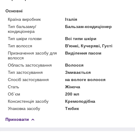
Основні
Країна виробник
Італія
Тип бальзаму/
Бальзам-кондиціонер
кондиціонера
Тип шкіри голови
Всі типи шкіри
Тип волосся
В'юнкі, Кучеряві, Густі
Призначення засобу для
Виділення пасом
волосся
Область застосування
Волосся
Тип застосування
Змивається
Спосіб застосування
на вологе волосся
Стать
Жіноча
Об`єм
200 мл
Консистенція засобу
Кремоподібна
Упаковка засобу
Тюбик
Приховати