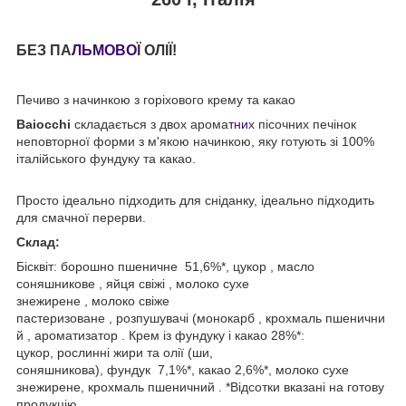
БЕЗ ПА
ЛЬМОВО
Ї ОЛІЇ!
Печиво з начинкою з горіхового крему та какао
Baiocchi
складається з двох арома
тни
х пісочних печінок
неповторної форми з м'якою начинкою, яку готують зі 100%
італійського фундуку та какао.
Просто ідеально підходить для сніданку, ідеально підходить
для смачної перерви.
Склад:
Бісквіт: борошно пшеничне 51,6%*, цукор , масло
соняшникове , яйця свіжі , молоко сухе
знежирене , молоко свіже
пастеризоване , розпушувачі (монокарб , крохмаль пшенични
й , ароматизатор . Крем із фундуку і какао 28%*:
цукор, рослинні жири та олії (ши,
соняшникова), фундук 7,1%*, какао 2,6%*, молоко сухе
знежирене, крохмаль пшеничний . *Відсотки вказані на готову
продукцію.