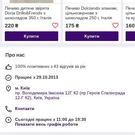
Печиво дитяче звірята
Печиво Dolciando злакове,
Печи
Doria Drillo&Frends з
цільнозернове з
ціль
шоколадом 350 г, Італія
шоколадом 250 г, Італія
та к
плас
220
175
160
₴
₴
Купити
Купити
Про нас
100% позитивних з 43 відгуків за рік
Працює з 29.10.2013
м. Київ
пр. Володимира Івасюка 12Г К2 (пр.Героїв Сталінграда
12-Г К2), Київ, Україна
Контакти
Сьогодні працює з 11:00 до 19:30
Показати весь графік роботи