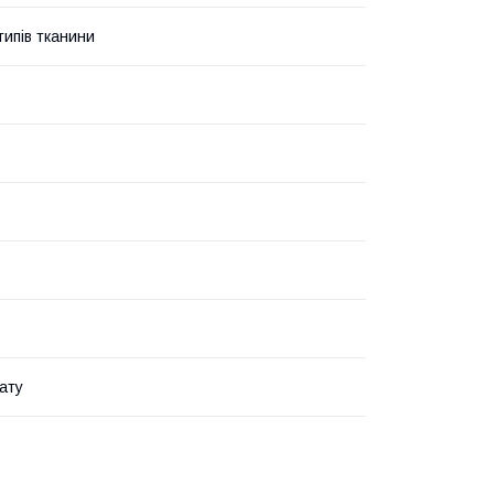
типів тканини
ату