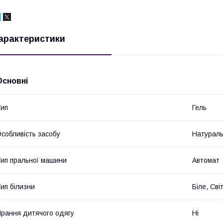
арактеристики
Основні
ип
Гель
собливість засобу
Натурал
ип пральної машини
Автомат
ип білизни
Біле, Св
рання дитячого одягу
Ні