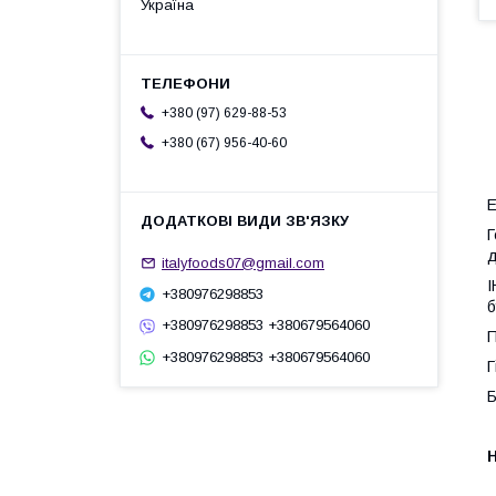
Україна
+380 (97) 629-88-53
+380 (67) 956-40-60
Е
Г
д
italyfoods07@gmail.com
І
+380976298853
б
+380976298853 +380679564060
П
+380976298853 +380679564060
Г
Б