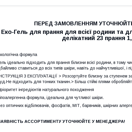
ПЕРЕД ЗАМОВЛЕННЯМ УТОЧНЮЙТЕ
Еко-Гель для прання для всієї родини та д
делікатний 23 прання 1,
кологічна формула
ель ідеально підходить для прання білизни всієї родини, в тому чи
байливо ставиться до всіх типів шкіри, навіть до найчутливішої, і 
НСТРУКЦІЯ З ЕКСПЛУАТАЦІЇ > Розсортуйте білизну за ступенем за
уд.Не підходить для тонких тканин.> Більш стійкі плями обробляй
ріоритет інгредієнтів натурального походження
іпоалергенна формула, ідеальна для чутливої ​​шкіри.
ез оптичних відбілювачів, фосфатів, МІТ, барвників, шкірних алерге
НАЯВНІСТЬ АССОРТИМЕНТУ УТОЧНЮЙТЕ У МЕНЕДЖЕРА!