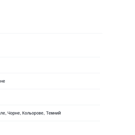
ьне
ітле, Чорне, Кольорове, Темний