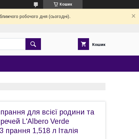
Кошик
ближчого робочого дня (сьогодні).
Кошик
 прання для всієї родини та
речей L'Albero Verde
3 прання 1,518 л Італія