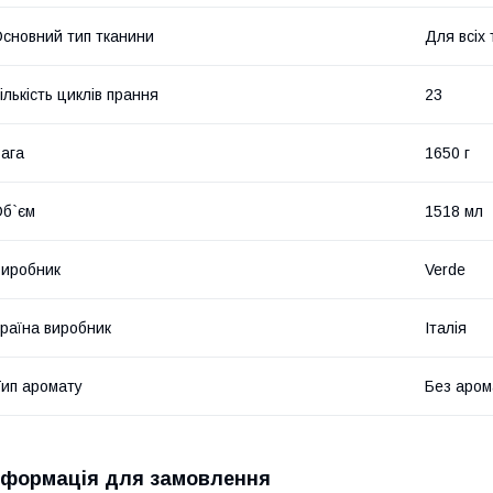
сновний тип тканини
Для всіх 
ількість циклів прання
23
ага
1650 г
б`єм
1518 мл
иробник
Verde
раїна виробник
Італія
ип аромату
Без аром
нформація для замовлення