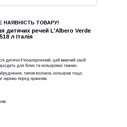
 НАЯВНІСТЬ ТОВАРУ!
ля дитячих речей L'Albero Verde
518 л Італія
слі дитячої!Гіпоалергенний, цей миючий засіб
підходить для білих та кольорових тканин.
бруднення, типом волокна, кольором тощо.
те окремо перед пранням.
нів.