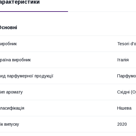
арактеристики
Основні
иробник
Tesori d'o
раїна виробник
Італія
ид парфумерної продукції
Парфумо
ип аромату
Східні (О
ласифікація
Нішева
ік випуску
2020