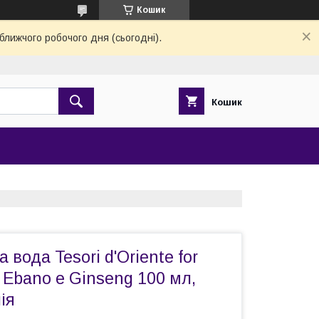
Кошик
ближчого робочого дня (сьогодні).
Кошик
вода Tesori d'Оriente for
 Ebano e Ginseng 100 мл,
ія