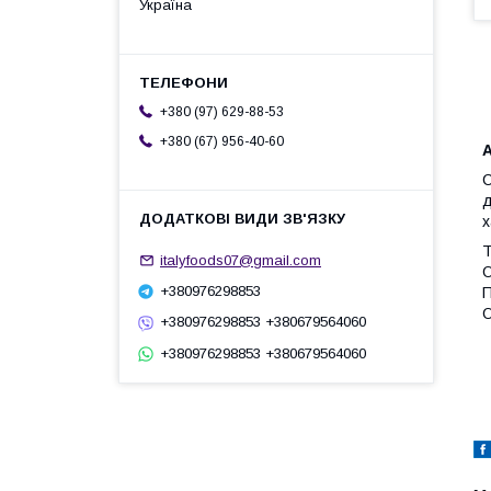
Україна
+380 (97) 629-88-53
+380 (67) 956-40-60
А
С
д
х
Т
italyfoods07@gmail.com
О
+380976298853
П
О
+380976298853 +380679564060
+380976298853 +380679564060