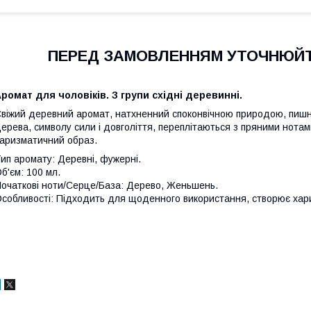
ПЕРЕД ЗАМОВЛЕННЯМ УТОЧНЮЙТ
ромат для чоловіків. З групи східні деревинні.
віжий деревний аромат, натхненний споконвічною природою, пишн
ерева, символу сили і довголіття, переплітаються з пряними нота
аризматичний образ.
ип аромату: Деревні, фужерні.
б'єм: 100 мл.
очаткові ноти/Серце/База: Дерево, Женьшень.
собливості: Підходить для щоденного використання, створює ха