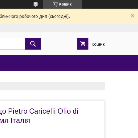
Кошик
ближчого робочого дня (сьогодні).
Кошик
 Pietro Caricelli Olio di
мл Італія