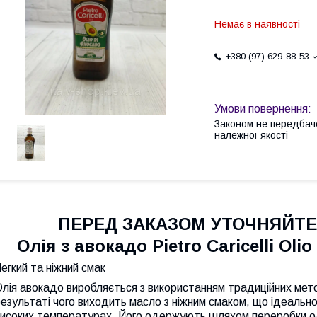
Немає в наявності
+380 (97) 629-88-53
Законом не передбач
належної якості
ПЕРЕД ЗАКАЗОМ УТОЧНЯЙТЕ
Олія з авокадо Pietro Caricelli Olio
егкий та ніжний смак
лія авокадо виробляється з використанням традиційних мет
езультаті чого виходить масло з ніжним смаком, що ідеальн
високих температурах. Його одержують шляхом переробки ол