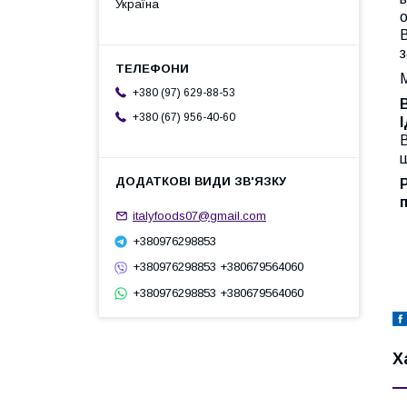
Україна
о
В
М
+380 (97) 629-88-53
+380 (67) 956-40-60
В
ш
italyfoods07@gmail.com
+380976298853
+380976298853 +380679564060
+380976298853 +380679564060
Х