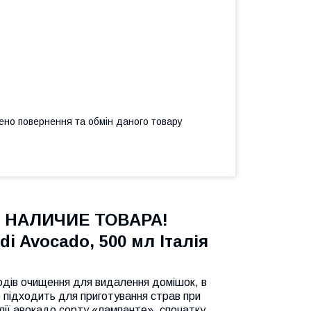
ено повернення та обмін даного товару
 НАЛИЧИЕ ТОВАРА!
 di Avocado, 500 мл Італія
одів очищення для видалення домішок, в
о підходить для приготування страв при
ії авокадо сорту «лампанте», спочатку