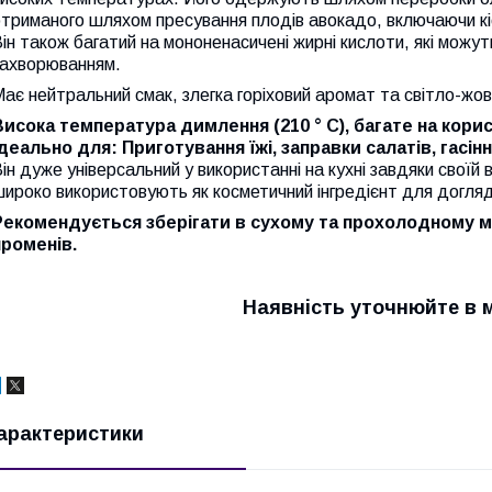
триманого шляхом пресування плодів авокадо, включаючи кі
ін також багатий на мононенасичені жирні кислоти, які можу
захворюванням.
ає нейтральний смак, злегка горіховий аромат та світло-жов
Висока температура димлення (210 ° C), багате на корис
Ідеально для: Приготування їжі, заправки салатів, гасінн
ін дуже універсальний у використанні на кухні завдяки своїй
ироко використовують як косметичний інгредієнт для догляд
Рекомендується зберігати в сухому та прохолодному мі
променів.
Наявність уточнюйте в 
арактеристики