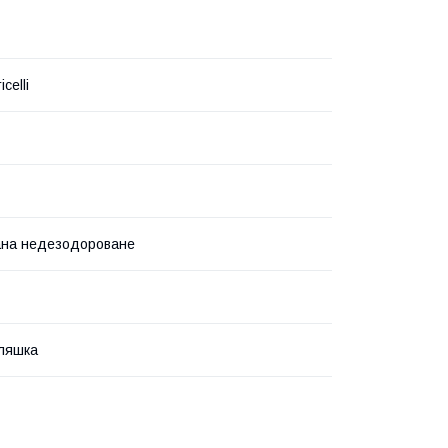
icelli
ана недезодороване
ляшка