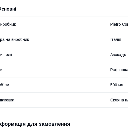
Основні
иробник
Pietro Cor
раїна виробник
Італія
ип олії
Авокадо
ип
Рафінов
б`єм
500 мл
паковка
Скляна п
нформація для замовлення