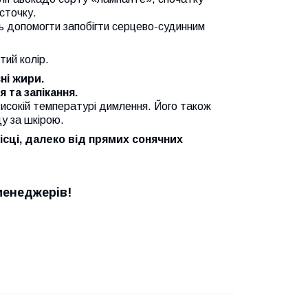
сточку.
ть допомогти запобігти серцево-судинним
тий колір.
ні жири.
я та запікання.
 високій температурі димлення. Його також
у за шкірою.
сці, далеко від прямих сонячних
менеджерів!