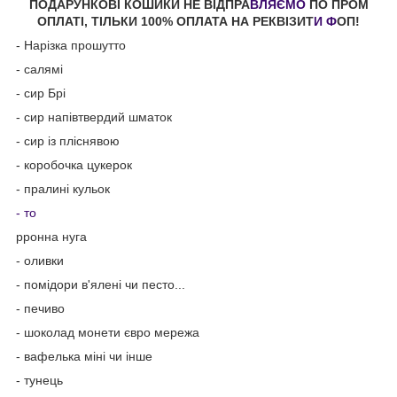
ПОДАРУНКОВІ КОШИКИ НЕ ВІДПРА
ВЛЯЄМО
ПО ПРОМ
ОПЛАТІ, ТІЛЬКИ 100% ОПЛАТА НА РЕКВІЗИТ
И Ф
ОП!
- Нарізка прошутто
- салямі
- сир Брі
- сир напівтвердий шматок
- сир із пліснявою
- коробочка цукерок
- пралині кульок
- то
рронна нуга
- оливки
- помідори в'ялені чи песто...
- печиво
- шоколад монети євро мережа
- вафелька міні чи інше
- тунець