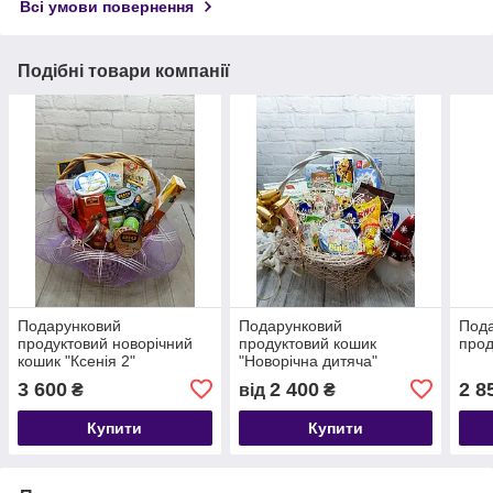
Всі умови повернення
Подібні товари компанії
Подарунковий
Подарунковий
Под
продуктовий новорічний
продуктовий кошик
прод
кошик "Ксенія 2"
"Новорічна дитяча"
3 600
2 400
2 8
₴
від
₴
Купити
Купити