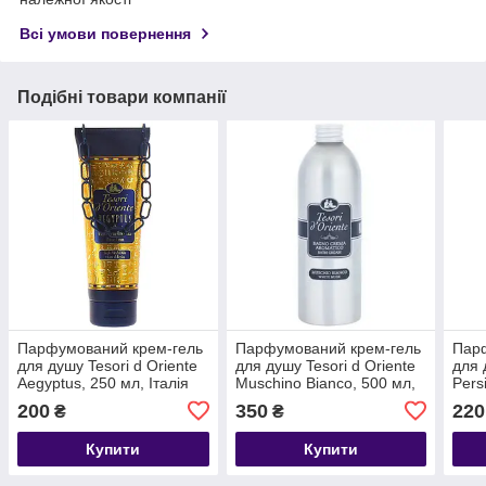
Всі умови повернення
Подібні товари компанії
Парфумований крем-гель
Парфумований крем-гель
Пар
для душу Tesori d Оriente
для душу Tesori d Оriente
для 
Aegyptus, 250 мл, Італія
Muschino Bianco, 500 мл,
Pers
Італія
Італ
200
350
220
₴
₴
Купити
Купити