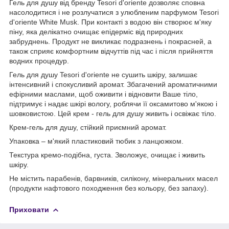
Гель для душу від бренду Tesori d'oriente дозволяє сповна
насолодитися і не розлучатися з улюбленим парфумом Tesori
d'oriente White Musk. При контакті з водою він створює м'яку
піну, яка делікатно очищає епідерміс від природних
забруднень. Продукт не викликає подразнень і покрасней, а
також сприяє комфортним відчуттів під час і після прийняття
водних процедур.
Гель для душу Tesori d'oriente не сушить шкіру, залишає
інтенсивний і спокусливий аромат. Збагачений ароматичними
ефірними маслами, щоб оживити і відновити Ваше тіло,
підтримує і надає шкірі вологу, роблячи її оксамитово м'якою і
шовковистою. Цей крем - гель для душу живить і освіжає тіло.
Крем-гель для душу, стійкий приємний аромат.
Упаковка – м'який пластиковий тюбик з ланцюжком.
Текстура кремо-подібна, густа. Зволожує, очищає і живить
шкіру.
Не містить парабенів, барвників, силікону, мінеральних масел
(продукти нафтового походження без кольору, без запаху).
Приховати