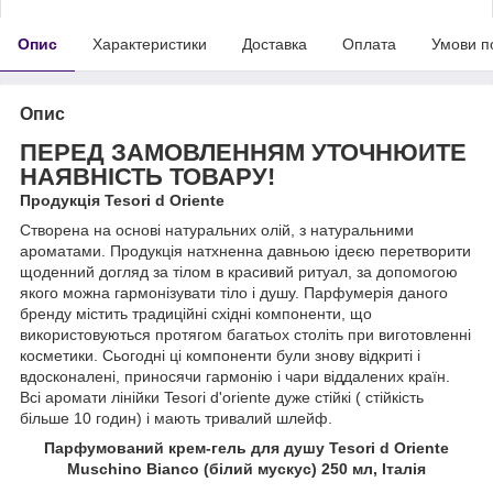
Опис
Характеристики
Доставка
Оплата
Умови п
Опис
ПЕРЕД ЗАМОВЛЕННЯМ УТОЧНЮЙТЕ
НАЯВНІСТЬ ТОВАРУ!
Продукція Tesori d Оriente
Створена на основі натуральних олій, з натуральними
ароматами. Продукція натхненна давньою ідеєю перетворити
щоденний догляд за тілом в красивий ритуал, за допомогою
якого можна гармонізувати тіло і душу. Парфумерія даного
бренду містить традиційні східні компоненти, що
використовуються протягом багатьох століть при виготовленні
косметики. Сьогодні ці компоненти були знову відкриті і
вдосконалені, приносячи гармонію і чари віддалених країн.
Всі аромати лінійки Tesori d'oriente дуже стійкі ( стійкість
більше 10 годин) і мають тривалий шлейф.
Парфумований крем-гель для душу Tesori d Оriente
Muschino
Bianco (білий мускус)
250 мл, Італія