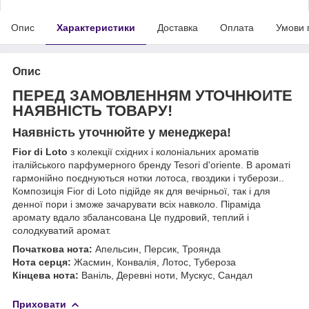
Опис
Характеристики
Доставка
Оплата
Умови 
Опис
ПЕРЕД ЗАМОВЛЕННЯМ УТОЧНЮЙТЕ
НАЯВНІСТЬ ТОВАРУ!
Наявність уточнюйте у менеджера!
Fior di Loto
з колекції східних і колоніальних ароматів
італійського парфумерного бренду Tesori d'oriente. В ароматі
гармонійно поєднуються нотки лотоса, гвоздики і туберози..
Композиція Fior di Loto підійде як для вечірньої, так і для
денної пори і зможе зачарувати всіх навколо. Піраміда
аромату вдало збалансована Це пудровий, теплий і
солодкуватий аромат.
Початкова нота:
Апельсин, Персик, Троянда
Нота серця:
Жасмин, Конвалія, Лотос, Тубероза
Кінцева нота:
Ваніль, Деревні ноти, Мускус, Сандал
Приховати