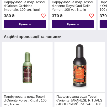
Парфумована вода Tesori
Парфумована вода Tesori
Парф
d’Oriente Orchidea
d'oriente Royal Oud Dello
d'Ori
Imperiale, 100 мл, Італія
Yemen, 100 мл, Італія
100 
380
370
370
₴
₴
Купити
Купити
Акційні пропозиції та новинки
Парфумована вода Tesori
Парфумована вода Tesori
d'Oriente Forest Ritual , 100
d'oriente JAPANESE RITUALS
мл, Італія
(ЯПОНСЬКИЙ РИТУАЛ), 100