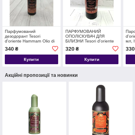
Парфумований
ПАРФУМОВАНИЙ
Парф
дезодорант Tesori
ОПОЛІСКУВАЧ ДЛЯ
d'ori
d'oriente Hammam Olio di
БІЛИЗНИ Tesori d'oriente
мл, 
Argan e Fiori Arancio, 48
Hammam 760 мл 38 прань
340
320
330
₴
₴
год, 150 мл, Італія
концентрат Італія
Купити
Купити
Акційні пропозиції та новинки