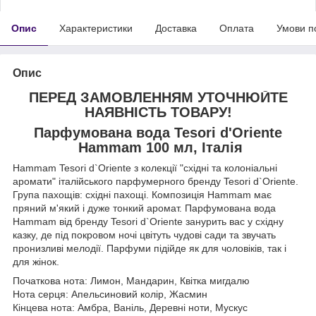
Опис
Характеристики
Доставка
Оплата
Умови п
Опис
ПЕРЕД ЗАМОВЛЕННЯМ УТОЧНЮЙТЕ
НАЯВНІСТЬ ТОВАРУ!
Парфумована вода
Tesori
d
'
Oriente
Hammam
100 мл, Італія
Hammam Tesori d`Oriente з колекції "східні та колоніальні
аромати" італійського парфумерного бренду Tesori d`Oriente.
Група пахощів: східні пахощі. Композиція Hammam має
пряний м'який і дуже тонкий аромат. Парфумована вода
Hammam від бренду Tesori d`Oriente занурить вас у східну
казку, де під покровом ночі цвітуть чудові сади та звучать
пронизливі мелодії. Парфуми підійде як для чоловіків, так і
для жінок.
Початкова нота: Лимон, Мандарин, Квітка мигдалю
Нота серця: Апельсиновий колір, Жасмин
Кінцева нота: Амбра, Ваніль, Деревні ноти, Мускус