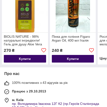
BIOLIS NATURE - 98%
Пінка для гоління Figaro
Росл
натуральні інгредієнти!
Argan Oil, 400 мл Італія
для 
Гель для душу Aloe Vera
мела
Delicato. 400 мл, Італія
мл, 
270
240
₴
₴
Цін
Купити
Купити
Про нас
100% позитивних з 43 відгуків за рік
Працює з 29.10.2013
м. Київ
пр. Володимира Івасюка 12Г К2 (пр.Героїв Сталінграда