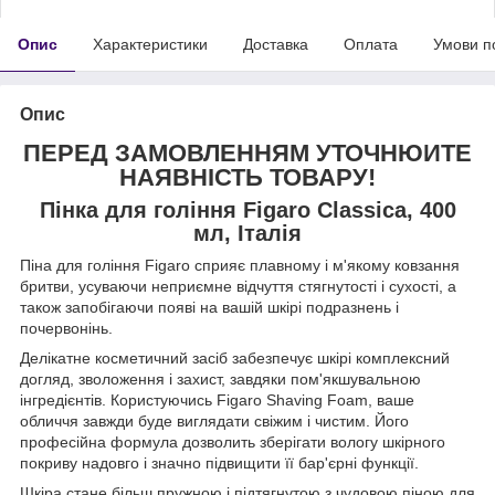
Опис
Характеристики
Доставка
Оплата
Умови п
Опис
ПЕРЕД ЗАМОВЛЕННЯМ УТОЧНЮЙТЕ
НАЯВНІСТЬ ТОВАРУ!
Пінка для гоління Figaro Classica, 400
мл, Італія
Піна для гоління Figaro сприяє плавному і м'якому ковзання
бритви, усуваючи неприємне відчуття стягнутості і сухості, а
також запобігаючи появі на вашій шкірі подразнень і
почервонінь.
Делікатне косметичний засіб забезпечує шкірі комплексний
догляд, зволоження і захист, завдяки пом'якшувальною
інгредієнтів. Користуючись Figaro Shaving Foam, ваше
обличчя завжди буде виглядати свіжим і чистим. Його
професійна формула дозволить зберігати вологу шкірного
покриву надовго і значно підвищити її бар'єрні функції.
Шкіра стане більш пружною і підтягнутою з чудовою піною для