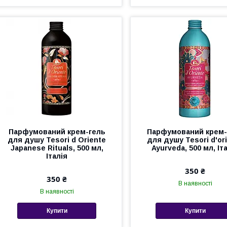
Парфумований крем-гель
Парфумований крем-
для душу Tesori d Оriente
для душу Tesori d'or
Japanese Rituals, 500 мл,
Ayurveda, 500 мл, Іт
Італія
350 ₴
350 ₴
В наявності
В наявності
Купити
Купити