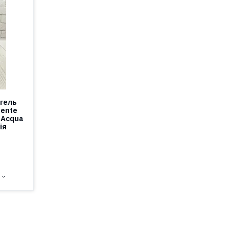
гель
iente
e Acqua
ія