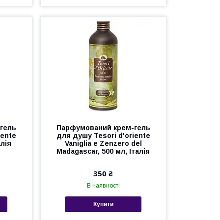
гель
Парфумований крем-гель
iente
для душу Tesori d'oriente
алія
Vaniglia e Zenzero del
Madagascar, 500 мл, Італія
350 ₴
В наявності
Купити