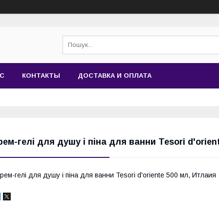
АС
КОНТАКТЫ
ДОСТАВКА И ОПЛАТА
рем-гелі для душу і піна для ванни Tesori d'orien
рем-гелі для душу і піна для ванни
Tesori d'oriente 500 мл, Итлаия