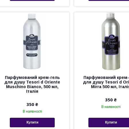
Парфумований крем-гель
Парфумований крем-
для душу Tesori d Оriente
для душу Tesori d Оr
Muschino Bianco, 500 мл,
Mirra 500 мл, Італі
Італія
350 ₴
350 ₴
В наявності
В наявності
Купити
Купити