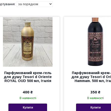
Парфумований крем-гель
Парфумований крем-
для душу Tesori d Оriente
для душу Tesori d Оr
ROYAL OUD 500 мл, Італія
Hammam. 500 мл, Іта
400 ₴
350 ₴
В наявності
В наявності
Купити
Купити