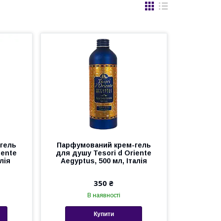
гель
Парфумований крем-гель
iente
для душу Tesori d Оriente
лія
Aegyptus, 500 мл, Італія
350 ₴
В наявності
Купити