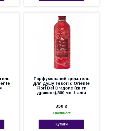
гель
Парфумований крем-гель
iente
для душу Tesori d Оriente
я
Fiori Del Dragone (квіти
дракона),500 мл, Італія
350 ₴
В наявності
Купити