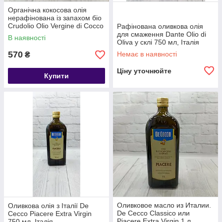
Органічна кокосова олія
нерафінована із запахом біо
Crudolio Olio Vergine di Cocco
Рафінована оливкова олія
Bio 500 г Італія
для смаження Dante Olio di
В наявності
Oliva у склі 750 мл, Італія
570
Немає в наявності
₴
Ціну уточнюйте
Купити
Оливковое масло из Италии.
Оливкова олія з Італії De
De Cecco Classico или
Cecco Piacere Extra Virgin
Piacere Extra Virgin 1 л,
750 мл, Італія