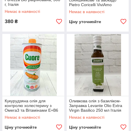
соняшникове та авокадо
г, Італія
Pietro Coricelli ViviAmo
Оmega 6 1л Італія
Немає в наявності
Немає в наявності
380
₴
Ціну уточнюйте
Кукурудзяна олія для
Оливкова олія з базиліком-
контролю холестерину з
Заправка Levante Olio Extra
Омега3 та Вітамінами Е+В6
Virgin Basilico 250 мл Італія
Cuore Сolesterolo olio di mais
Немає в наявності
Немає в наявності
1л Італія
Ціну уточнюйте
Ціну уточнюйте