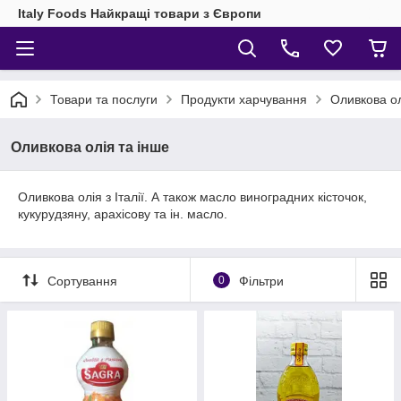
Italy Foods Найкращі товари з Європи
Товари та послуги
Продукти харчування
Оливкова ол
Оливкова олія та інше
Оливкова олія з Італії. А також масло виноградних кісточок,
кукурудзяну, арахісову та ін. масло.
Сортування
0
Фільтри