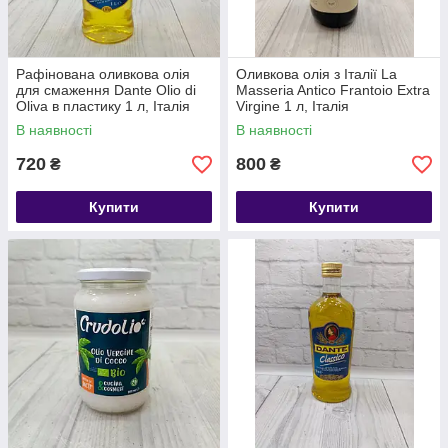
Рафінована оливкова олія
Оливкова олія з Італії La
для смаження Dante Olio di
Masseria Antico Frantoio Extra
Oliva в пластику 1 л, Італія
Virginе 1 л, Італія
В наявності
В наявності
720
800
₴
₴
Купити
Купити