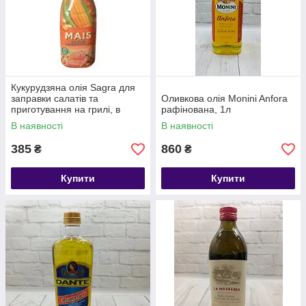
Кукурудзяна олія Sagra для
заправки салатів та
Оливкова олія Monini Anfora
приготування на грилі, в
рафінована, 1л
духовці 1 L Італія
В наявності
В наявності
385
860
₴
₴
Купити
Купити