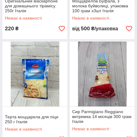
Оригінальний маскарпоне
Моццарелла Буфала, з
для домашнього тірамісу.
молока буйволиці, упаковка
250г Італія
100 грам х3шт Італія
Немає в наявності
Немає в наявності
220
500
₴
від
₴/упаковка
Сир Parmigiano Reggiano
витримка 14 місяців 300 грам
Терта моццарела для піци
Італія
250 г Італія
Немає в наявності
Немає в наявності