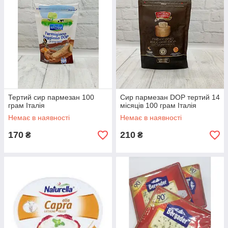
Тертий сир пармезан 100
Сир пармезан DOP тертий 14
грам Італія
місяців 100 грам Італія
Немає в наявності
Немає в наявності
170
210
₴
₴